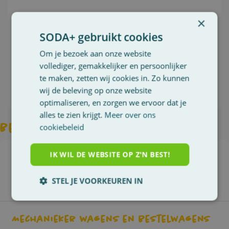
Je komt terecht bij een werkgever die
×
veiligheid erg hoog in het vaandel draagt.
SODA+ gebruikt cookies
Om je bezoek aan onze website
vollediger, gemakkelijker en persoonlijker
Mail dit zoekertje
te maken, zetten wij cookies in. Zo kunnen
Solliciteer
wij de beleving op onze website
optimaliseren, en zorgen we ervoor dat je
alles te zien krijgt.
Meer over ons
Beschikbare jobs
cookiebeleid
IK WIL DE WEBSITE OP Z'N BEST!
Arbeider funderingen
Vaste job
STEL JE VOORKEUREN IN
Meer info
Strikt
Prestatie
Gerichte
noodzakelijke
Mechanieker wagens en bestelwagens