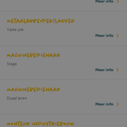
Meer info
Metaalarbeider/lasser
Vaste job
Meer info
Machinebedienaar
Stage
Meer info
Machinebedienaar
Duaal leren
_GRECAPTCHA
5 maanden 4
Google LLC
weken
www.google.com
Meer info
Monteur industriebouw