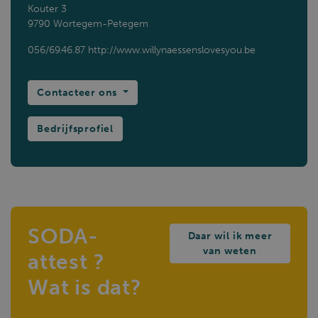
Kouter 3
9790 Wortegem-Petegem
056/69.46.87
http://www.willynaessenslovesyou.be
Contacteer ons
Bedrijfsprofiel
SODA-
Daar wil ik meer
van weten
attest ?
Wat is dat?