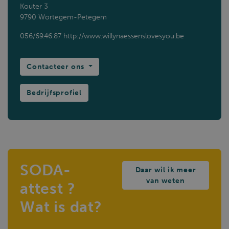
Kouter 3
9790 Wortegem-Petegem
056/69.46.87
http://www.willynaessenslovesyou.be
Contacteer ons
Bedrijfsprofiel
SODA-
Daar wil ik meer
van weten
attest ?
Wat is dat?