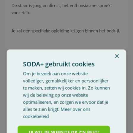
De sfeer is jong en direct, het enthousiasme spreekt
voor zich.
Je zal een specifieke opleiding krijgen binnen het bedrijf.
×
SODA+ gebruikt cookies
Interesse ?
Om je bezoek aan onze website
vollediger, gemakkelijker en persoonlijker
te maken, zetten wij cookies in. Zo kunnen
wij de beleving op onze website
optimaliseren, en zorgen we ervoor dat je
Reageer snel en surf naar
www.willynaessens.be/jobs
alles te zien krijgt.
Meer over ons
cookiebeleid
Mail dit zoekertje
IK WIL DE WEBSITE OP Z'N BEST!