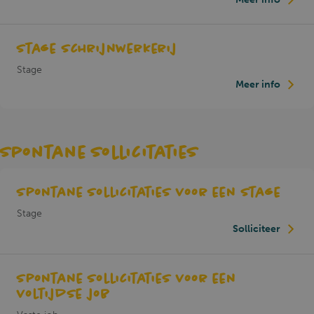
Stage schrijnwerkerij
frontend_language
.sodaplus.be
4 weken 2
Stage
dagen
Meer info
Spontane sollicitaties
PHPSESSID
Sessie
PHP.net
sodaplus.be
Spontane sollicitaties voor een stage
Stage
Solliciteer
Spontane sollicitaties voor een
voltijdse job