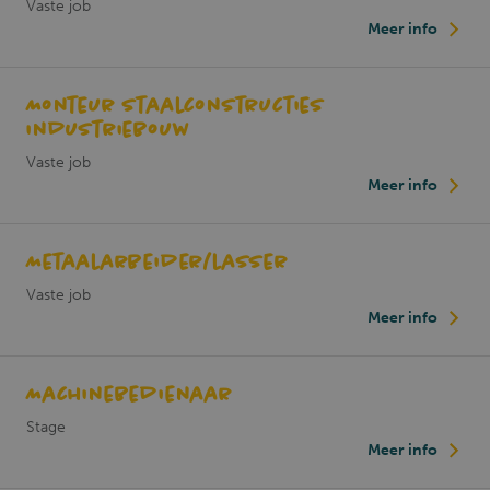
Vaste job
Meer info
Monteur staalconstructies
_dc_gtm_UA-63303917-1
.sodaplus.be
1 minuut
industriebouw
Vaste job
Meer info
Metaalarbeider/lasser
Vaste job
Meer info
Machinebedienaar
Stage
Meer info